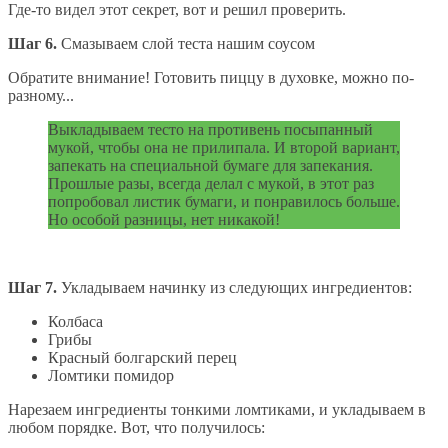
Где-то видел этот секрет, вот и решил проверить.
Шаг 6.
Смазываем слой теста нашим соусом
Обратите внимание! Готовить пиццу в духовке, можно по-
разному...
Выкладываем тесто на противень посыпанный
мукой, чтобы она не прилипала. И второй вариант,
запекать на специальной бумаге для запекания.
Прошлые разы, всегда делал с мукой, в этот раз
попробовал листик бумаги, и понравилось больше.
Но особой разницы, нет никакой!
Шаг 7.
Укладываем начинку из следующих ингредиентов:
Колбаса
Грибы
Красный болгарский перец
Ломтики помидор
Нарезаем ингредиенты тонкими ломтиками, и укладываем в
любом порядке. Вот, что получилось: