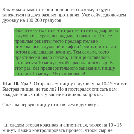
Как можно заметить они полностью похоже, и будут
запекаться на двух разных противнях. Уже сейчас,включаем
духовку на 180-200 градусов.
Забыл сказать, что в этот раз тесто не поджариваю
в духовке, а сразу выкладываю начинку. Но все
прошлые рецепты тесто предварительно
помещалось в духовой шкаф на 5 минут, и только
потом выкладывал начинку. Тем самым, тесто
практически было готово, и пицце оставалось
готовиться 10 минут, чтобы расплавился сыр. В
этот раз, без предварительного запекания, пиццу
готовил 15 минут. Чуть подольше!
Шаг 10.
Ура!!! Отправляем пиццу в духовку на 10-15 минут...
Быстрая пицца, не так ли? Но я постарался описать вам
каждый этап, чтобы у вас не возникло вопросов.
Сначала первую пиццу отправляем в духовку...
...и следом вторая красивая и аппетитная, также на 10 - 15
минут. Важно контролировать процесс, чтобы сыр не