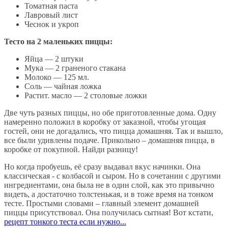
Томатная паста
Лавровый лист
Чеснок и укроп
Тесто на 2 маленьких пиццы:
Яйца — 2 штуки
Мука — 2 граненого стакана
Молоко — 125 мл.
Соль — чайная ложка
Растит. масло — 2 столовые ложки
Две чуть разных пиццы, но обе приготовленные дома. Одну
намеренно положил в коробку от заказной, чтобы угощая
гостей, они не догадались, что пицца домашняя. Так и вышло,
все были удивлены подаче. Прикольно – домашняя пицца, в
коробке от покупной. Найди разницу!
Но когда пробуешь, её сразу выдавал вкус начинки. Она
классическая - с колбасой и сыром. Но в сочетании с другими
ингредиентами, она была не в один слой, как это привычно
видеть, а достаточно толстенькая, и в тоже время на тонком
тесте. Простыми словами – главный элемент домашней
пиццы присутствовал. Она получилась сытная! Вот кстати,
рецепт тонкого теста если нужно...