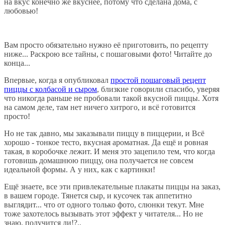
на вкус конечно же вкуснее, потому что сделана дома, с
любовью!
Вам просто обязательно нужно её приготовить, по рецепту
ниже... Раскрою все тайны, с пошаговыми фото! Читайте до
конца...
Впервые, когда я опубликовал
простой пошаговый рецепт
пиццы с колбасой и сыром
, близкие говорили спасибо, уверяя
что никогда раньше не пробовали такой вкусной пиццы. Хотя
на самом деле, там нет ничего хитрого, и всё готовится
просто!
Но не так давно, мы заказывали пиццу в пиццерии, и Всё
хорошо - тонкое тесто, вкусная ароматная. Да ещё и ровная
такая, в коробочке лежит. И меня это зацепило тем, что когда
готовишь домашнюю пиццу, она получается не совсем
идеальной формы. А у них, как с картинки!
Ещё знаете, все эти привлекательные плакаты пиццы на заказ,
в вашем городе. Тянется сыр, и кусочек так аппетитно
выглядит... что от одного только фото, слюнки текут. Мне
тоже захотелось вызывать этот эффект у читателя... Но не
знаю, получится ли!?..