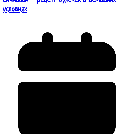
Синнабон – рецепт булочек в домашних
условиях