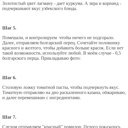
Золотистый цвет лагману - дает куркума. А зира и корианд -
подчеркивают вкус узбекского блюда.
Шаг 5.
Помешали, и контролируем чтобы ничего не подгорало.
Далее, отправляем болгарский перец. Сочетайте половинку
красного и желтого, чтобы добавить больше красок. Если нет
такой возможности, используйте любой. В моём случае - 0,5
болгарского перца. Прикладываю фото:
Шаг 6.
Столовую ложку томатной пасты, чтобы подчеркнуть вкус.
Томатную отправляю на дно раскаленного казана, обжариваю,
и далее перемешиваю с ингредиентами.
Шаг 7.
Следом отправляем "красный" помидор. Целого показалось