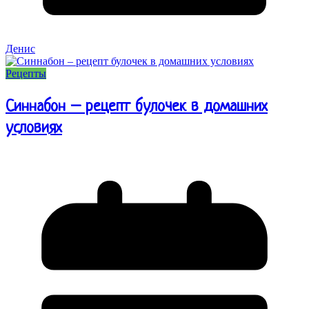
Денис
Рецепты
Синнабон – рецепт булочек в домашних
условиях