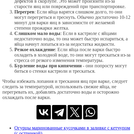
дефектов в скорлупе. Это может произойти из-за
старости яиц или повреждений при транспортировке.
Перегрев
: Если яйца варятся слишком долго, то они
могут перегреться и треснуть. Обычно достаточно 10-12
минут для варки яиц в зависимости от желаемой
степени прожарки желтка.
Слишком мало воды
: Если в кастрюле с яйцами
недостаточно воды, то она может быстро испариться, а
яйца начнут лопаться из-за недостатка жидкости.
Резкое охлаждение
: Если яйца после варки быстро
охладить в холодной воде, то они могут трескаться из-за
стресса от резкого изменения температуры.
Бурление воды при кипячении
- они попросту могут
биться о стенки кастрюли и трескаться.
Чтобы избежать лопания и трескания яиц при варке, следует
следить за температурой, использовать свежие яйца, не
перегревать их, добавлять достаточно воды и осторожно
охлаждать после варки.
Огурцы маринованные кусочками в заливке с кетчупом
(с остринкой)