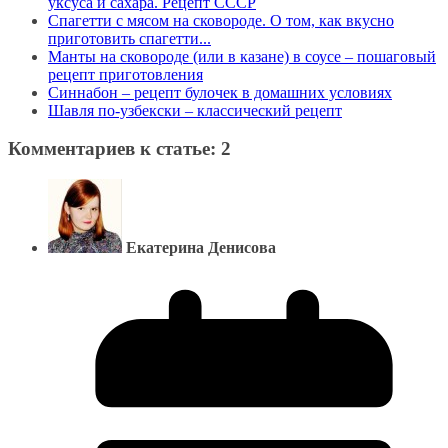
уксуса и сахара. Рецепт СССР
Спагетти с мясом на сковороде. О том, как вкусно
приготовить спагетти...
Манты на сковороде (или в казане) в соусе – пошаговый
рецепт приготовления
Синнабон – рецепт булочек в домашних условиях
Шавля по-узбекски – классический рецепт
Комментариев к статье: 2
Екатерина Денисова