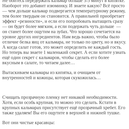
Не бойтесь передержать кальмар больше 3-5 минут в кипятке.
Наоборот это добавит изюминку. И знаете какую? Всё просто
— чем дольше кальмар подвергается температурному режиму,
тем более твердым он становится. А правильней приобретает
эффект «резиности», и если его попробовать вытащить сразу
— он будет более мягким, а если подержать чуть дольше —
он станет более ощутим на зубах. Что хорошо сочетается на
уровне других ингредиентов. Нам ведь важно, чтобы было
отличие белка яиц от кальмара, не только по цвету, но и вкусу.
А когда салат готов, это может определить не каждый гость.
Но теперь вы знаете 1 маленький секрет. А если хотите узнать
ещё один секрет с кальмаров, чтобы сделать его более
вкусным в салате, то читаем далее…
Вытаскиваем кальмары из кипятка, и очищаем от
внутренностей и кожицы, которая скукожилась…
Счищать прозрачную пленку нет никакой необходимости.
Хотя, если особь крупная, то можно это сделать. Кстати в
крупных кальмарах присутствует ещё прозрачный хребет. Его
также удаляем! Вы его ощутите в верхней и нижней тушке.
Вот они чистые красавцы: