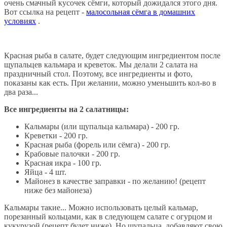
очень смачный кусочек сёмги, который дожидался этого дня.
Вот ссылка на рецепт -
малосольная сёмга в домашних
условиях
.
Красная рыба в салате, будет следующим ингредиентом после
щупальцев кальмара и креветок. Мы делали 2 салата на
праздничный стол. Поэтому, все ингредиенты и фото,
показаны как есть. При желании, можно уменьшить кол-во в
два раза...
Все ингредиенты на 2 салатницы:
Кальмары (или щупальца кальмара) - 200 гр.
Креветки - 200 гр.
Красная рыба (форель или сёмга) - 200 гр.
Крабовые палочки - 200 гр.
Красная икра - 100 гр.
Яйца - 4 шт.
Майонез в качестве заправки - по желанию! (рецепт
ниже без майонеза)
Кальмары такие... Можно использовать целый кальмар,
порезанный кольцами, как в следующем салате с огурцом и
кукурузой (рецепт будет ниже). Но щупальца, добавляют свою