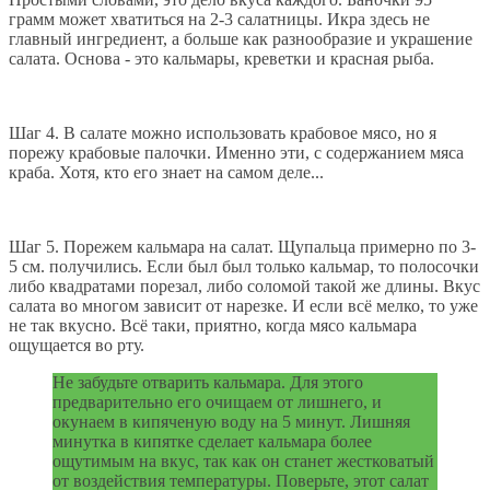
грамм может хватиться на 2-3 салатницы. Икра здесь не
главный ингредиент, а больше как разнообразие и украшение
салата. Основа - это кальмары, креветки и красная рыба.
Шаг 4. В салате можно использовать крабовое мясо, но я
порежу крабовые палочки. Именно эти, с содержанием мяса
краба. Хотя, кто его знает на самом деле...
Шаг 5. Порежем кальмара на салат. Щупальца примерно по 3-
5 см. получились. Если был был только кальмар, то полосочки
либо квадратами порезал, либо соломой такой же длины. Вкус
салата во многом зависит от нарезке. И если всё мелко, то уже
не так вкусно. Всё таки, приятно, когда мясо кальмара
ощущается во рту.
Не забудьте отварить кальмара. Для этого
предварительно его очищаем от лишнего, и
окунаем в кипяченую воду на 5 минут. Лишняя
минутка в кипятке сделает кальмара более
ощутимым на вкус, так как он станет жестковатый
от воздействия температуры. Поверьте, этот салат