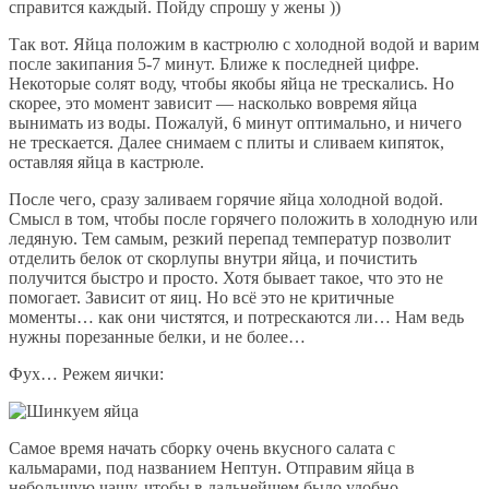
справится каждый. Пойду спрошу у жены ))
Так вот. Яйца положим в кастрюлю с холодной водой и варим
после закипания 5-7 минут. Ближе к последней цифре.
Некоторые солят воду, чтобы якобы яйца не трескались. Но
скорее, это момент зависит — насколько вовремя яйца
вынимать из воды. Пожалуй, 6 минут оптимально, и ничего
не трескается. Далее снимаем с плиты и сливаем кипяток,
оставляя яйца в кастрюле.
После чего, сразу заливаем горячие яйца холодной водой.
Смысл в том, чтобы после горячего положить в холодную или
ледяную. Тем самым, резкий перепад температур позволит
отделить белок от скорлупы внутри яйца, и почистить
получится быстро и просто. Хотя бывает такое, что это не
помогает. Зависит от яиц. Но всё это не критичные
моменты… как они чистятся, и потрескаются ли… Нам ведь
нужны порезанные белки, и не более…
Фух… Режем яички:
Самое время начать сборку очень вкусного салата с
кальмарами, под названием Нептун. Отправим яйца в
небольшую чашу, чтобы в дальнейшем было удобно