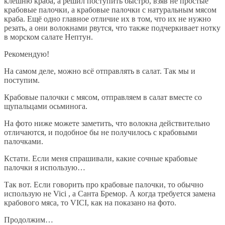
клешню краба, а решил поступить быстро, взяв не простые
крабовые палочки, а крабовые палочки с натуральным мясом
краба. Ещё одно главное отличие их в том, что их не нужно
резать, а они волокнами рвутся, что также подчеркивает нотку
в морском салате Нептун.
Рекомендую!
На самом деле, можно всё отправлять в салат. Так мы и
поступим.
Крабовые палочки с мясом, отправляем в салат вместе со
щупальцами осьминога.
На фото ниже можете заметить, что волокна действительно
отличаются, и подобное бы не получилось с крабовыми
палочками.
Кстати. Если меня спрашивали, какие сочные крабовые
палочки я использую…
Так вот. Если говорить про крабовые палочки, то обычно
использую не Vici , а Санта Бремор. А когда требуется замена
крабового мяса, то VICI, как на показано на фото.
Продолжим…