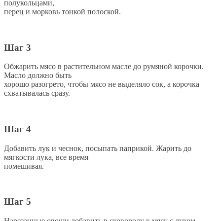
полукольцами,
перец и морковь тонкой полоской.
Шаг 3
Обжарить мясо в растительном масле до румяной корочки.
Масло должно быть
хорошо разогрето, чтобы мясо не выделяло сок, а корочка
схватывалась сразу.
Шаг 4
Добавить лук и чеснок, посыпать паприкой. Жарить до
мягкости лука, все время
помешивая.
Шаг 5
Нарезанные овощи добавить в сковороду к мясу с луком.