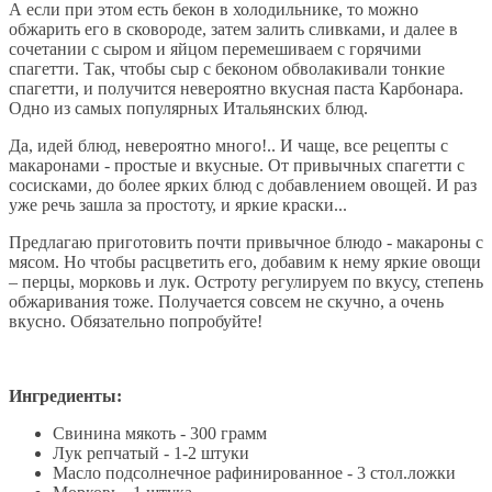
А если при этом есть бекон в холодильнике, то можно
обжарить его в сковороде, затем залить сливками, и далее в
сочетании с сыром и яйцом перемешиваем с горячими
спагетти. Так, чтобы сыр с беконом обволакивали тонкие
спагетти, и получится невероятно вкусная паста Карбонара.
Одно из самых популярных Итальянских блюд.
Да, идей блюд, невероятно много!.. И чаще, все рецепты с
макаронами - простые и вкусные. От привычных спагетти с
сосисками, до более ярких блюд с добавлением овощей. И раз
уже речь зашла за простоту, и яркие краски...
Предлагаю приготовить почти привычное блюдо - макароны с
мясом. Но чтобы расцветить его, добавим к нему яркие овощи
– перцы, морковь и лук. Остроту регулируем по вкусу, степень
обжаривания тоже. Получается совсем не скучно, а очень
вкусно. Обязательно попробуйте!
Ингредиенты:
Свинина мякоть - 300 грамм
Лук репчатый - 1-2 штуки
Масло подсолнечное рафинированное - 3 стол.ложки