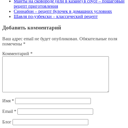
Манты на сковороде (или в казане) в соусе – пошаговый
рецепт приготовления
Синнабон – рецепт булочек в домашних условиях
Шавля по-узбекски – классический рецепт
Добавить комментарий
Ваш адрес email не будет опубликован.
Обязательные поля
помечены
*
Комментарий
*
Имя
*
Email
*
Блог