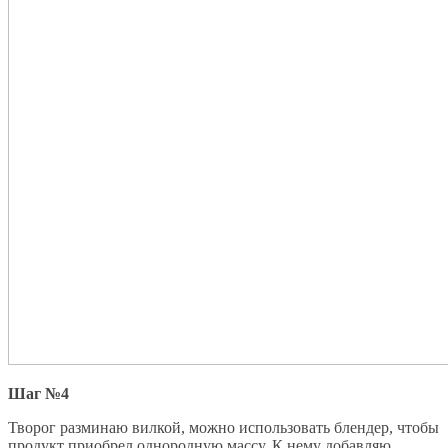
Шаг №4
Творог разминаю вилкой, можно использовать блендер, чтобы
продукт приобрел однородную массу. К нему добавляю