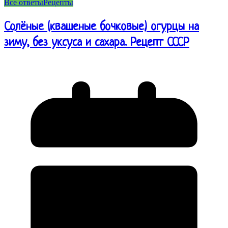
Все ответы
Рецепты
Солёные (квашеные бочковые) огурцы на
зиму, без уксуса и сахара. Рецепт СССР