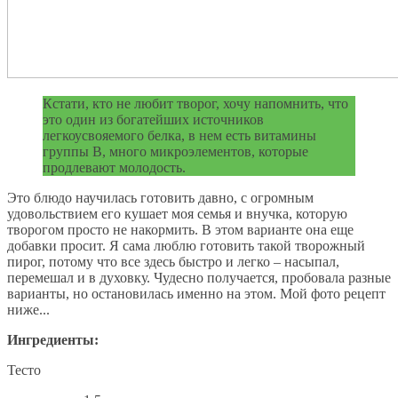
Кстати, кто не любит творог, хочу напомнить, что
это один из богатейших источников
легкоусвояемого белка, в нем есть витамины
группы В, много микроэлементов, которые
продлевают молодость.
Это блюдо научилась готовить давно, с огромным
удовольствием его кушает моя семья и внучка, которую
творогом просто не накормить. В этом варианте она еще
добавки просит. Я сама люблю готовить такой творожный
пирог, потому что все здесь быстро и легко – насыпал,
перемешал и в духовку. Чудесно получается, пробовала разные
варианты, но остановилась именно на этом. Мой фото рецепт
ниже...
Ингредиенты:
Тесто