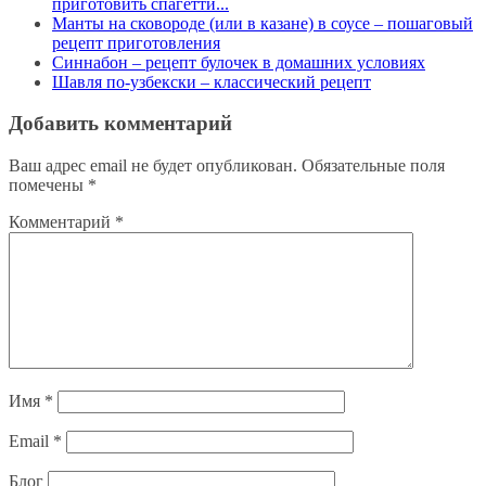
приготовить спагетти...
Манты на сковороде (или в казане) в соусе – пошаговый
рецепт приготовления
Синнабон – рецепт булочек в домашних условиях
Шавля по-узбекски – классический рецепт
Добавить комментарий
Ваш адрес email не будет опубликован.
Обязательные поля
помечены
*
Комментарий
*
Имя
*
Email
*
Блог