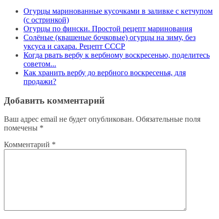
Огурцы маринованные кусочками в заливке с кетчупом
(с остринкой)
Огурцы по фински. Простой рецепт маринования
Солёные (квашеные бочковые) огурцы на зиму, без
уксуса и сахара. Рецепт СССР
Когда рвать вербу к вербному воскресенью, поделитесь
советом...
Как хранить вербу до вербного воскресенья, для
продажи?
Добавить комментарий
Ваш адрес email не будет опубликован.
Обязательные поля
помечены
*
Комментарий
*