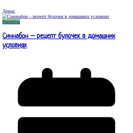
Денис
Рецепты
Синнабон – рецепт булочек в домашних
условиях