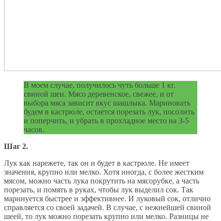
В моем случае, получилось чуть больше 1 кг.
свиной шеи. Мясо деревенское, свежее, и от
выбора мяса зависит вкус шашлыка. Мариновать
будем в кастрюле, остается порезать лук, посолить
и поперчить, и убрать в прохладное место на 3-5
часов.
Шаг 2.
Лук как нарежете, так он и будет в кастрюле. Не имеет
значения, крупно или мелко. Хотя иногда, с более жестким
мясом, можно часть лука покрутить на мясорубке, а часть
порезать, и помять в руках, чтобы лук выделил сок. Так
маринуется быстрее и эффективнее. И луковый сок, отлично
справляется со своей задачей. В случае, с нежнейшей свиной
шеей, то лук можно порезать крупно или мелко. Разницы не