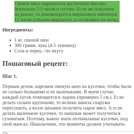
Свежее мясо маринуется достаточно быстро -
буквально 3-5 часов и готово. Если же покупное
на рынке, то рекомендуется мариновать минимум
12 часов (обычно маринуют, и оставляют на ночь).
Ингредиенты:
1 кг. свиной шеи
300 грамм. лука (4-5 луковиц)
Соль и перец - по вкусу
Пошаговый рецепт:
Шаг 1.
Первым делом, нарезаем свиную шею на кусочки, чтобы были
не сильно большими и не маленькими. В моем случае,
каждый кусок помещается в ладонь (примерно 5 см.). Если
делать сильно крупными, то велики шансы снаружи
пересушить, а возле шпажки получить сырое мясо. А если
делать маленькие кусочки, то шашлык может получиться
суховатым. Поэтому, важно знать оптимальные кусочки, под
свой мангал. Шашлычник, эти моменты должен учитывать.