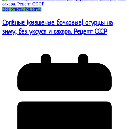
Все ответы
Рецепты
Солёные (квашеные бочковые) огурцы на
зиму, без уксуса и сахара. Рецепт СССР