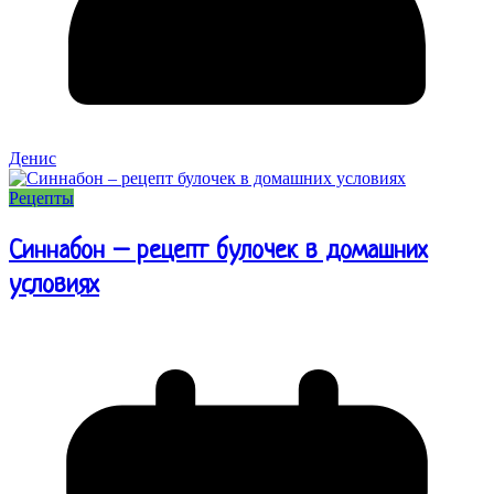
Денис
Рецепты
Синнабон – рецепт булочек в домашних
условиях