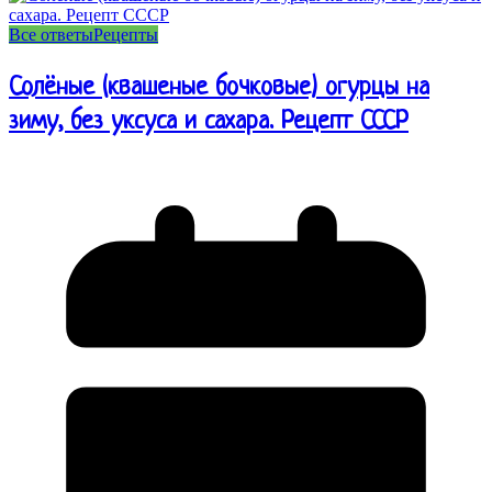
Все ответы
Рецепты
Солёные (квашеные бочковые) огурцы на
зиму, без уксуса и сахара. Рецепт СССР