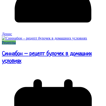
Денис
Рецепты
Синнабон – рецепт булочек в домашних
условиях